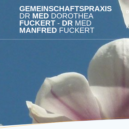
Zum
GEMEINSCHAFTSPRAXIS
Inhalt
D
DR
MED
DOROTHEA
springen
FUCKERT
-
DR
MED
K
MANFRED
FUCKERT