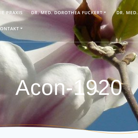
IE PRAXIS
DR. MED. DOROTHEA FUCKERT
DR. MED
ONTAKT
Acon-1920