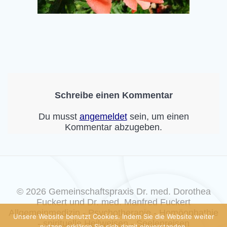
Schreibe einen Kommentar
Du musst
angemeldet
sein, um einen
Kommentar abzugeben.
© 2026 Gemeinschaftspraxis Dr. med. Dorothea
Fuckert und Dr. med. Manfred Fuckert
Allgemeinmedizin - Psychotherapie - Homöophathie
Unsere Website benutzt Cookies. Indem Sie die Website weiter
- spirituelle Heilweisen - Seelenreisen
nutzen, erklären Sie sich damit einverstanden.