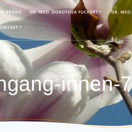
IE PRAXIS
DR. MED. DOROTHEA FUCKERT
DR. MED
ONTAKT
ngang-innen-