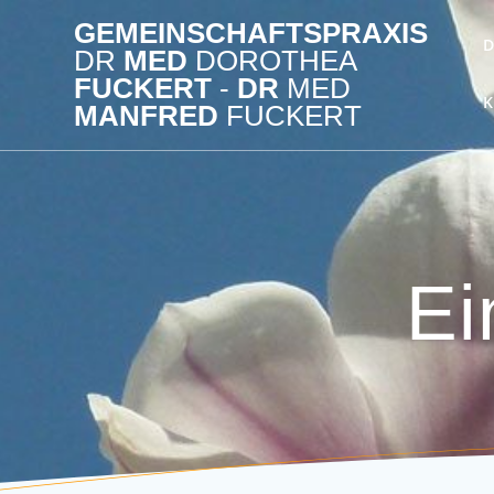
Zum
GEMEINSCHAFTSPRAXIS
Inhalt
D
DR
MED
DOROTHEA
springen
FUCKERT
-
DR
MED
K
MANFRED
FUCKERT
Ei