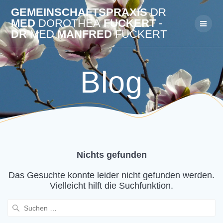
Zum
GEMEINSCHAFTSPRAXIS
DR
Inhalt
MED
DOROTHEA
FUCKERT
-
springen
DR
MED
MANFRED
FUCKERT
Blog
Nichts gefunden
Das Gesuchte konnte leider nicht gefunden werden.
Vielleicht hilft die Suchfunktion.
Suchen
nach: