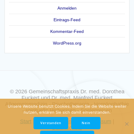
Anmelden
Eintrags-Feed
Kommentar-Feed
WordPress.org
© 2026 Gemeinschaftspraxis Dr. med. Dorothea
Fuckert und Dr. med. Manfred Fuckert
Allgemeinmedizin - Psychotherapie - Homöophathie
Unsere Website benutzt Cookies. Indem Sie die Website weiter
- spirituelle Heilweisen - Seelenreisen
nutzen, erklären Sie sich damit einverstanden.
Start
|
Aktuelles
|
Kontakt
|
Impressum
|
Verstanden
Nein
Datenschutz